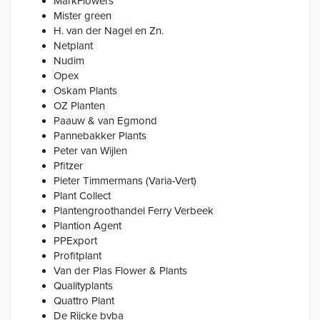
MarkFlowers
Mister green
H. van der Nagel en Zn.
Netplant
Nudim
Opex
Oskam Plants
OZ Planten
Paauw & van Egmond
Pannebakker Plants
Peter van Wijlen
Pfitzer
Pieter Timmermans (Varia-Vert)
Plant Collect
Plantengroothandel Ferry Verbeek
Plantion Agent
PPExport
Profitplant
Van der Plas Flower & Plants
Qualityplants
Quattro Plant
De Rijcke bvba