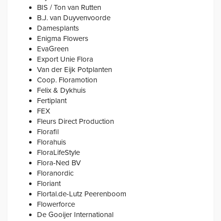
BIS / Ton van Rutten
B.J. van Duyvenvoorde
Damesplants
Enigma Flowers
EvaGreen
Export Unie Flora
Van der Eijk Potplanten
Coop. Floramotion
Felix & Dykhuis
Fertiplant
FEX
Fleurs Direct Production
Florafil
Florahuis
FloraLifeStyle
Flora-Ned BV
Floranordic
Floriant
Flortal.de-Lutz Peerenboom
Flowerforce
De Gooijer International