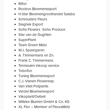
Riflor
Roobos Bloemenexport
H.Star Bloemengroothandel Salaba
Schreuders Fleurs
Slaghek Export
Sofie Flowers Soho Produce
Star van de Gughten
SuperPlant
Team Green Mido
W.J. Spaargaren
A. Timmermans en Zn.
Frank C. Timmermans
Termeulen inkoop service
Toboflor
Tuning Bloemenexport
C.J. Vianen Flowerexp.
Van Vliet Potplants
Verdel Bloemenexport
Vikoplant/Ovibell
Willeke Blumen GmbH & Co. KG
XL Flor – Member of FleuraMetz